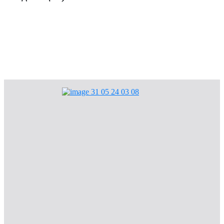
Мы в ответе за тех, кого приручили
Объявления
Общая информация
Конкурсы