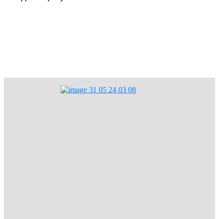
Мы в ответе за тех, кого приручили
Объявления
Общая информация
Конкурсы